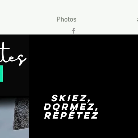
Photos
skiez,
dormez,
répétez