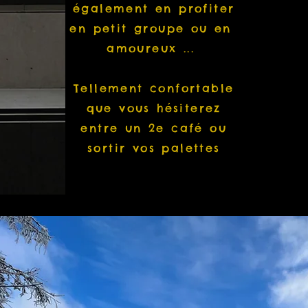
également en profiter
en petit groupe ou en
amoureux ...
Tellement confortable
que vous hésiterez
entre un 2e café ou
sortir vos palettes